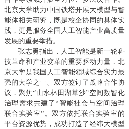
北京大学助力中国铁塔开展大模型与智
能体相关研究，既是校企协同的具体实
践，更是服务全国人工智能产业高质量
发展的重要举措。
张志勇指出，人工智能是新一轮科
技革命和产业变革的重要驱动力量，北
京大学是我国人工智能领域综合实力最
强的大学之一。双方签订了战略合作协
议，聚焦
“山水林田湖草沙”空间数智化
治理需求共建了“智能社会与空间治理
联合实验室”。双方依托联合实验室的
平台资源优势，成功打造了经纬大模型