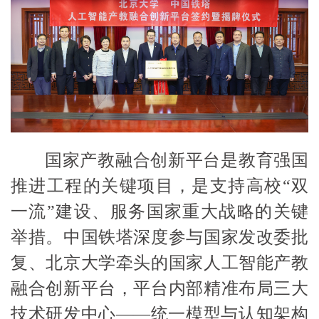
国家产教融合创新平台是教育强国
推进工程的关键项目，是支持高校
“双
一流”建设、服务国家重大战略的关键
举措。中国铁塔深度参与国家发改委批
复、北京大学牵头的国家人工智能产教
融合创新平台，平台内部精准布局三大
技术研发中心——统一模型与认知架构