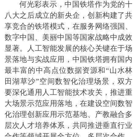
何光彩表示，中国铁塔作为党的十
八大之后成立的新央企，创新构建了共
享竞合的铁塔模式，在服务网络强国、
数字中国、美丽中国等国家战略中成效
显著。人工智能发展的核心关键在于场
景落地与实战应用，中国铁塔拥有国内
最丰富的中高点位数据资源和
“山水林
田湖草沙”空间数智化治理场景，双方
要深化通用人工智能技术攻关，推进重
大场景示范应用落地，在建设空间数智
化治理创新应用示范基地、产教融合多
层次人才培养体系，共同推进垂直行业
合作等领域开展全方位、多层次合作。