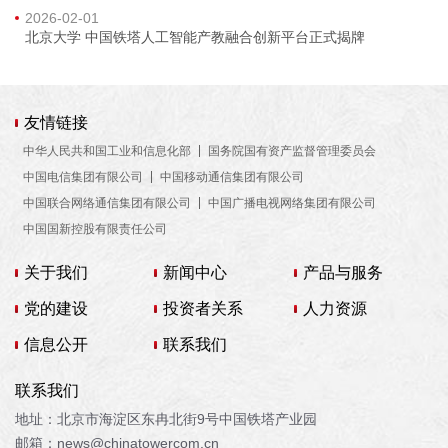
2026-02-01
北京大学 中国铁塔人工智能产教融合创新平台正式揭牌
友情链接
中华人民共和国工业和信息化部
国务院国有资产监督管理委员会
中国电信集团有限公司
中国移动通信集团有限公司
中国联合网络通信集团有限公司
中国广播电视网络集团有限公司
中国国新控股有限责任公司
关于我们
新闻中心
产品与服务
党的建设
投资者关系
人力资源
信息公开
联系我们
联系我们
地址：北京市海淀区东冉北街9号中国铁塔产业园
邮箱：news@chinatowercom.cn