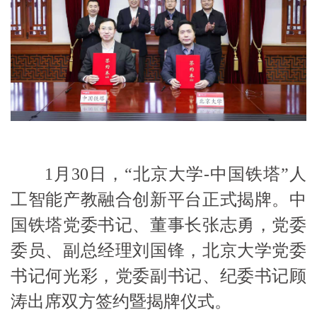
1月30日，“北京大学-中国铁塔”人
工智能产教融合创新平台正式揭牌。中
国铁塔党委书记、董事长张志勇，党委
委员、副总经理刘国锋，北京大学党委
书记何光彩，党委副书记、纪委书记顾
涛出席双方签约暨揭牌仪式。