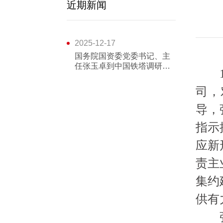
近期新闻
2025-12-17
国务院国资委党委书记、主
任张玉卓到中国铁塔调研强
调：打造世界一流企业 更好
服务网络强国数字中国建设
司，
导，
指示
应新
责主
集约
供有