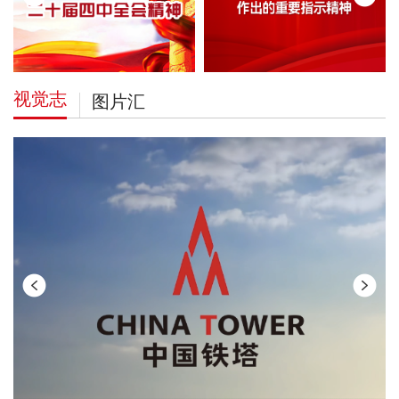
视觉志
图片汇