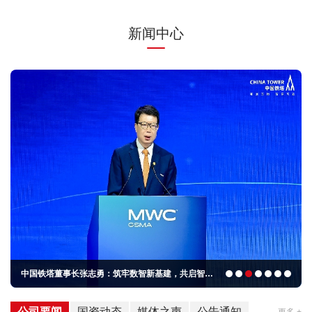
新闻中心
中国铁塔董事长张志勇：筑牢数智新基建，共启智能新时代
公司要闻
国资动态
媒体之声
公告通知