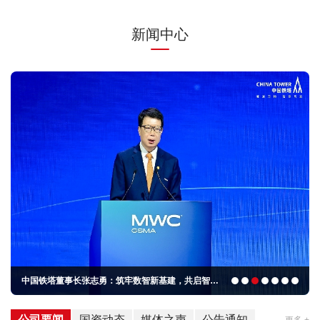
新闻中心
中国铁塔董事长张志勇：筑牢数智新基建，共启智能新时代
公司要闻
国资动态
媒体之声
公告通知