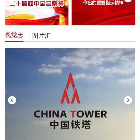
视觉志
图片汇