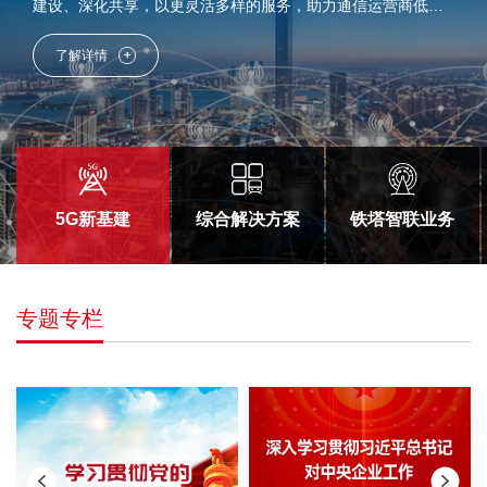
建设、深化共享，以更灵活多样的服务，助力通信运营商低成
本、快速部署5G网络，助力中国“5G网络建设全球领先”。
了解详情
5G新基建
综合解决方案
铁塔智联业务
专题专栏